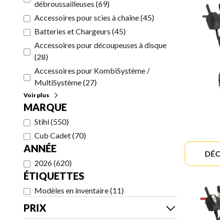
débroussailleuses
(
69
)
Accessoires pour scies à chaîne
(
45
)
Batteries et Chargeurs
(
45
)
Accessoires pour découpeuses à disque
(
28
)
Accessoires pour KombiSystème /
MultiSystème
(
27
)
Voir plus
MARQUE
Stihl
(
550
)
Cub Cadet
(
70
)
ANNÉE
DÉC
2026
(
620
)
ÉTIQUETTES
Modèles en inventaire
(
11
)
PRIX