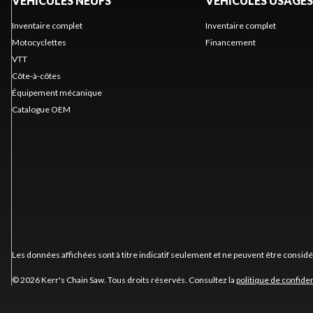
VÉHICULES NEUFS
VÉHICULES USAGÉS
Inventaire complet
Inventaire complet
Motocyclettes
Financement
VTT
Côte-à-côtes
Équipement mécanique
Catalogue OEM
Les données affichées sont à titre indicatif seulement et ne peuvent être consid
© 2026 Kerr's Chain Saw. Tous droits réservés. Consultez la
politique de confiden