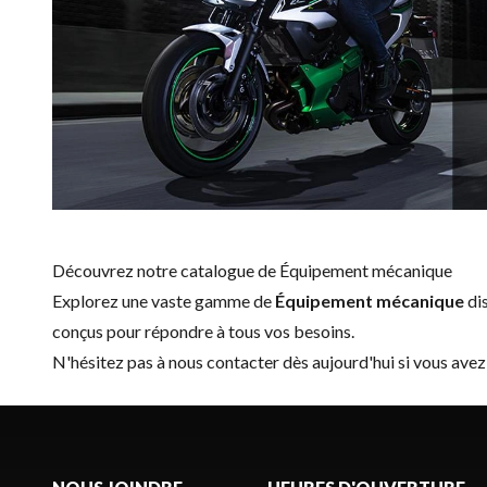
Découvrez notre catalogue de Équipement mécanique
Explorez une vaste gamme de
Équipement mécanique
di
conçus pour répondre à tous vos besoins.
N'hésitez pas à
nous contacter
dès aujourd'hui si vous avez