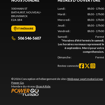
NOUS JOINDRE
HEURES D'OUVERTURE
500 MAIN ST
Lundi
:
8h30 - 17h00
BATHURST
, NOUVEAU-
Mardi
:
8h30 - 17h00
BRUNSWICK
E2A 1B4
Mercredi
:
8h30 - 17h00
Jeudi
:
8h30 - 17h00
ITINÉRAIRE
Vendredi
:
8h30 - 17h00
Samedi
:
Fermé
506 546-5607
*
Horaires d'été fermés le samedi.
Les horaires normaux reprennent le
6 septembre. Merci pour votre
compréhension.
Dimanche
:
Fermé
Restez connecté
© 2026 Conception et hébergement de sites
Web pour sport motorisé par
Power Go
.
Membre du réseau
Shop A Ride
.